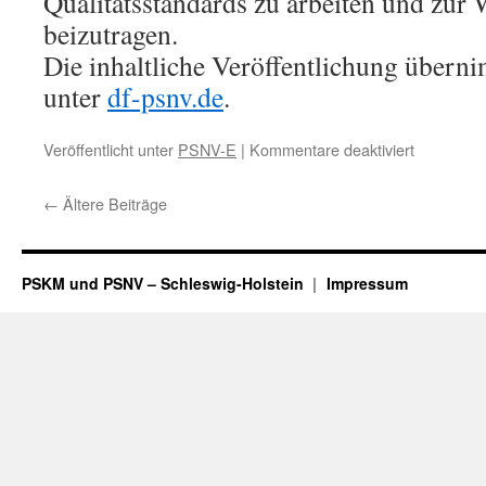
Qualitätsstandards zu arbeiten und zur
beizutragen.
Die inhaltliche Veröffentlichung übern
unter
df-psnv.de
.
für
Veröffentlicht unter
PSNV-E
|
Kommentare deaktiviert
A7-
Konferenz
←
Ältere Beiträge
und
Konzept
PSKM und PSNV – Schleswig-Holstein
Impressum