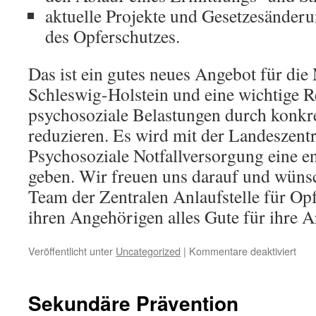
aktuelle Projekte und Gesetzesänder
des Opferschutzes.
Das ist ein gutes neues Angebot für di
Schleswig-Holstein und eine wichtige 
psychosoziale Belastungen durch konkr
reduzieren. Es wird mit der Landeszentra
Psychosoziale Notfallversorgung eine 
geben. Wir freuen uns darauf und wün
Team der Zentralen Anlaufstelle für Opf
ihren Angehörigen alles Gute für ihre Ar
für
Veröffentlicht unter
Uncategorized
|
Kommentare deaktiviert
Opfe
hat
ihre
Sekundäre Prävention
Arbe