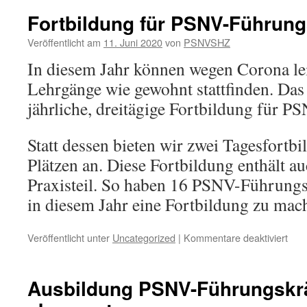
Fortbildung für PSNV-Führung
Veröffentlicht am
11. Juni 2020
von
PSNVSHZ
In diesem Jahr können wegen Corona lei
Lehrgänge wie gewohnt stattfinden. Das 
jährliche, dreitägige Fortbildung für 
Statt dessen bieten wir zwei Tagesfortbi
Plätzen an. Diese Fortbildung enthält a
Praxisteil. So haben 16 PSNV-Führungs
in diesem Jahr eine Fortbildung zu mac
für
Veröffentlicht unter
Uncategorized
|
Kommentare deaktiviert
Fort
für
PSN
Ausbildung PSNV-Führungskrä
Führ