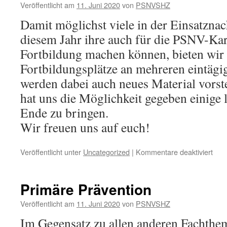
auf
Veröffentlicht am
11. Juni 2020
von
PSNVSHZ
Damit möglichst viele in der Einsatznac
diesem Jahr ihre auch für die PSNV-Ka
Fortbildung machen können, bieten wir
Fortbildungsplätze an mehreren eintägi
werden dabei auch neues Material vorst
hat uns die Möglichkeit gegeben einige 
Ende zu bringen.
Wir freuen uns auf euch!
für
Veröffentlicht unter
Uncategorized
|
Kommentare deaktiviert
Sek
Präv
Primäre Prävention
Veröffentlicht am
11. Juni 2020
von
PSNVSHZ
Im Gegensatz zu allen anderen Fachthe