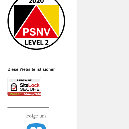
_______________________
Diese Website ist sicher
________________
Folge uns