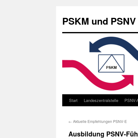
Zum
Inhalt
PSKM und PSNV –
springen
Start
Landeszentralstelle
PSNV-A
←
Aktuelle Empfehlungen PSNV-E
Ausbildung PSNV-Führ