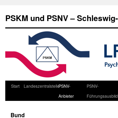
Zum
Inhalt
PSKM und PSNV – Schleswig-
springen
Start
Landeszentralstelle
PSNV-
PSNV-
Anbieter
Führungsausbil
Bund