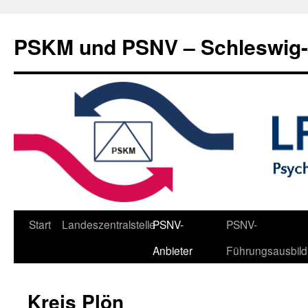
Zum
Inhalt
PSKM und PSNV – Schleswig-
springen
Start
Landeszentralstelle
PSNV-
PSNV-
Anbieter
Führungsausbil
Kreis Plön