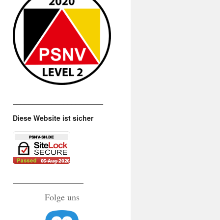
_______________________
Diese Website ist sicher
________________
Folge uns