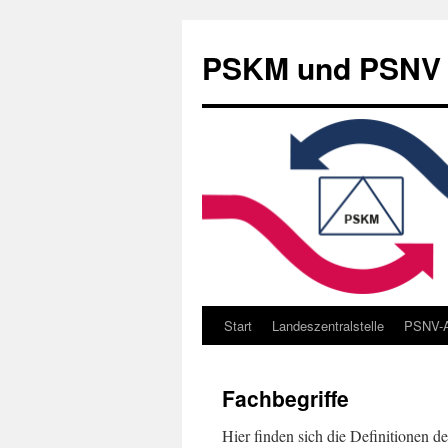
Zum
Inhalt
PSKM und PSNV –
springen
Start
Landeszentralstelle
PSNV-A
Fachbegriffe
Hier finden sich die Definitionen de