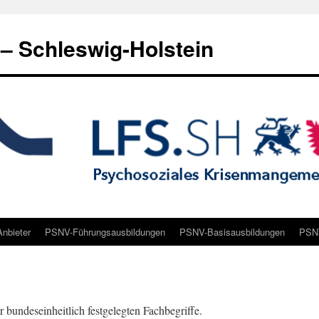
 Schleswig-Holstein
nbieter
PSNV-Führungsausbildungen
PSNV-Basisausbildungen
PSNV
r bundeseinheitlich festgelegten Fachbegriffe.